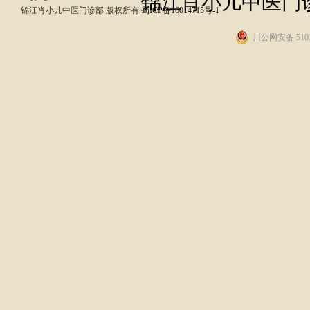
锦江肖小儿中医门诊
锦江肖小儿中医门诊部 版权所有
蜀ICP备16014715号-1
川公网安备 5101