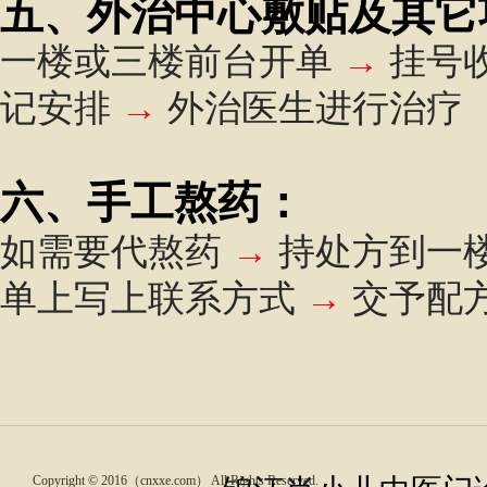
五、外治中心敷贴及其它
一楼或三楼前台开单
→
挂号
记安排
→
外治医生进行治疗
六、手工熬药：
如需要代熬药
→
持处方
到一
单上写上联系方式
→
交予配
Copyright © 2016（cnxxe.com） All Rights Reserved.