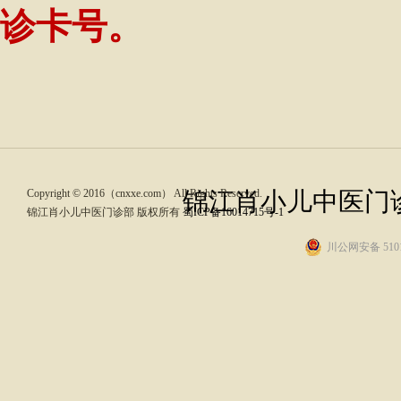
诊卡号。
Copyright © 2016（cnxxe.com） All Rights Reserved.
锦江肖小儿中医门诊
锦江肖小儿中医门诊部 版权所有
蜀ICP备16014715号-1
川公网安备 5101