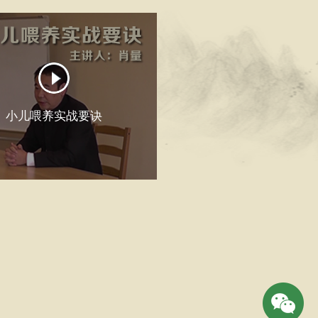
小儿喂养实战要诀