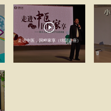
走进中医，国粹家享（绵阳讲座）